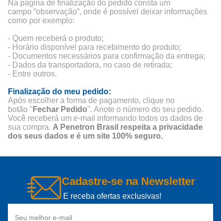
Na página de finalização do pedido consta um
campo “observação”, onde é possível deixar informações
como por exemplo:
- Quem receberá o produto;
- Horário disponível para recebimento do produto;
- Documentos necessários para confirmação da entrega;
- Dados da transportadora, no caso de retirada;
- Entre outros.
Finalização do meu pedido:
Após escolher a forma de pagamento, clique no
botão "
Fechar Pedido
". Anote o número do seu pedido.
Você receberá um e-mail informando todos os dados de
sua compra.
A Penetron Brasil respeita a privacidade
dos seus dados e é um site 100% seguro.
Cadastre-se na Newsletter
E receba ofertas exclusivas!