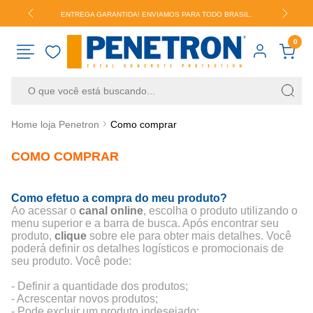
.
ENTREGA GARANTIDA! ENVIAMOS PARA TODO BRASIL.
0
Home loja Penetron
Como comprar
RESULTADOS PARA SUA BUSCA
COMO COMPRAR
VER TUDO
Como efetuo a compra do meu produto?
Ao acessar o
canal online
, escolha o produto utilizando o
menu superior e a barra de busca. Após encontrar seu
produto,
clique
sobre ele para obter mais detalhes. Você
poderá definir os detalhes logísticos e promocionais de
seu produto. Você pode:
- Definir a quantidade dos produtos;
- Acrescentar novos produtos;
- Pode excluir um produto indesejado;