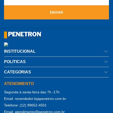
ENVIAR
INSTITUCIONAL
Quem somos
POLITICAS
Como comprar
Política de privacidade
CATEGORIAS
Informações Técnicas
Troca e Devolução
Impermeabilizante por Cristalização
ATENDIMENTO
Notícias
Frete
Reparo e Proteção do Concreto
Segunda à sexta-feira das 7h -17h
Fale Conosco
Termos de Uso
Aditivo para Concreto
Email:
revendedor.lojapenetron.com.br
Seja revendedor
Formas de Pagamento
Telefone:
(12) 99652-4501
Tratamento de Juntas de Concreto
Área do Revendedor (logar)
Segurança
Email:
atendimento@penetron.com.br